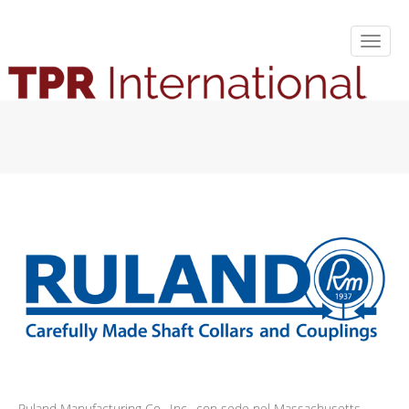
Ruland Manufacturing Co., Inc., con sede nel Massachusetts